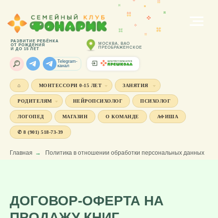
РАЗВИТИЕ РЕБЁНКА
МОСКВА, ВАО
ОТ РОЖДЕНИЯ
ПРЕОБРАЖЕНСКОЕ
И ДО 15 ЛЕТ
Telegram-
канал
⌂
МОНТЕССОРИ 0-15 ЛЕТ
ЗАНЯТИЯ
РОДИТЕЛЯМ
НЕЙРОПСИХОЛОГ
ПСИХОЛОГ
ЛОГОПЕД
МАГАЗИН
О КОМАНДЕ
АФИША
✆ 8 (901) 518-73-39
Главная
→
Политика в отношении обработки персональных данных
ДОГОВОР-ОФЕРТА НА
ПРОДАЖУ КНИГ