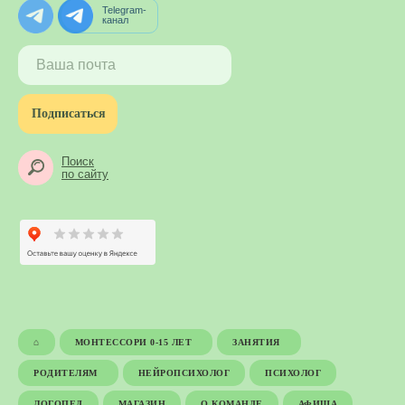
Telegram-
канал
Подписаться
Поиск
по сайту
⌂
МОНТЕССОРИ 0-15 ЛЕТ
ЗАНЯТИЯ
РОДИТЕЛЯМ
НЕЙРОПСИХОЛОГ
ПСИХОЛОГ
ЛОГОПЕД
МАГАЗИН
О КОМАНДЕ
АФИША