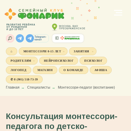
РАЗВИТИЕ РЕБЁНКА
МОСКВА, ВАО
ОТ РОЖДЕНИЯ
ПРЕОБРАЖЕНСКОЕ
И ДО 15 ЛЕТ
Telegram-
канал
⌂
МОНТЕССОРИ 0-15 ЛЕТ
ЗАНЯТИЯ
РОДИТЕЛЯМ
НЕЙРОПСИХОЛОГ
ПСИХОЛОГ
ЛОГОПЕД
МАГАЗИН
О КОМАНДЕ
АФИША
✆ 8 (901) 518-73-39
Главная
→
Специалисты
→
Монтессори-педагог (воспитание)
Консультация монтессори-
педагога по детско-