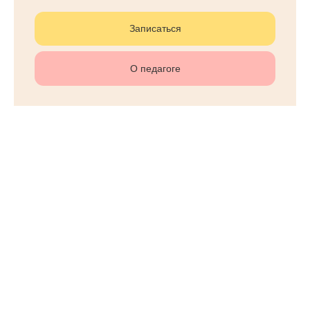
Записаться
О педагоге