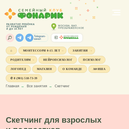
РАЗВИТИЕ РЕБЁНКА
МОСКВА, ВАО
ОТ РОЖДЕНИЯ
ПРЕОБРАЖЕНСКОЕ
И ДО 15 ЛЕТ
Telegram-
канал
⌂
МОНТЕССОРИ 0-15 ЛЕТ
ЗАНЯТИЯ
РОДИТЕЛЯМ
НЕЙРОПСИХОЛОГ
ПСИХОЛОГ
ЛОГОПЕД
МАГАЗИН
О КОМАНДЕ
АФИША
✆ 8 (901) 518-73-39
Главная
→
Все занятия
→
Скетчинг
Скетчинг для взрослых