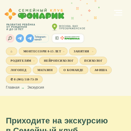
РАЗВИТИЕ РЕБЁНКА
МОСКВА, ВАО
ОТ РОЖДЕНИЯ
ПРЕОБРАЖЕНСКОЕ
И ДО 15 ЛЕТ
Telegram-
канал
⌂
МОНТЕССОРИ 0-15 ЛЕТ
ЗАНЯТИЯ
РОДИТЕЛЯМ
НЕЙРОПСИХОЛОГ
ПСИХОЛОГ
ЛОГОПЕД
МАГАЗИН
О КОМАНДЕ
АФИША
✆ 8 (901) 518-73-39
Главная
→
Экскурсия
Приходите на экскурсию
в Семейный клуб