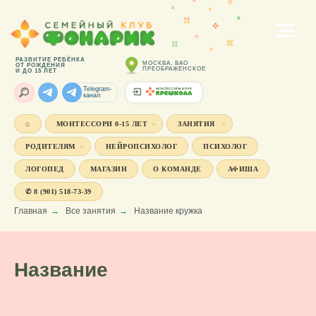
РАЗВИТИЕ РЕБЁНКА
МОСКВА, ВАО
ОТ РОЖДЕНИЯ
ПРЕОБРАЖЕНСКОЕ
И ДО 15 ЛЕТ
Telegram-
канал
⌂
МОНТЕССОРИ 0-15 ЛЕТ
ЗАНЯТИЯ
РОДИТЕЛЯМ
НЕЙРОПСИХОЛОГ
ПСИХОЛОГ
ЛОГОПЕД
МАГАЗИН
О КОМАНДЕ
АФИША
✆ 8 (901) 518-73-39
Главная
→
Все занятия
→
Название кружка
Название