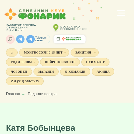
РАЗВИТИЕ РЕБЁНКА
МОСКВА, ВАО
ОТ РОЖДЕНИЯ
ПРЕОБРАЖЕНСКОЕ
И ДО 15 ЛЕТ
Telegram-
канал
⌂
МОНТЕССОРИ 0-15 ЛЕТ
ЗАНЯТИЯ
РОДИТЕЛЯМ
НЕЙРОПСИХОЛОГ
ПСИХОЛОГ
ЛОГОПЕД
МАГАЗИН
О КОМАНДЕ
АФИША
✆ 8 (901) 518-73-39
Главная
→
Педагоги центра
Катя Бобынцева