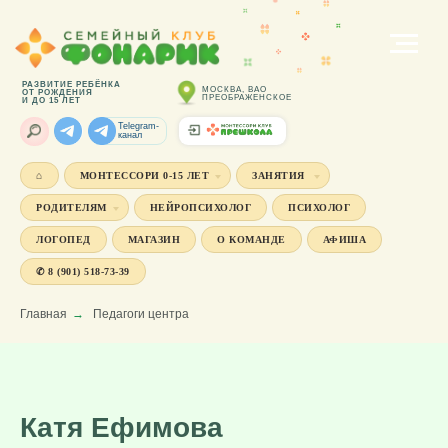
РАЗВИТИЕ РЕБЁНКА
МОСКВА, ВАО
ОТ РОЖДЕНИЯ
ПРЕОБРАЖЕНСКОЕ
И ДО 15 ЛЕТ
Telegram-
канал
⌂
МОНТЕССОРИ 0-15 ЛЕТ
ЗАНЯТИЯ
РОДИТЕЛЯМ
НЕЙРОПСИХОЛОГ
ПСИХОЛОГ
ЛОГОПЕД
МАГАЗИН
О КОМАНДЕ
АФИША
✆ 8 (901) 518-73-39
Главная
→
Педагоги центра
Катя Ефимова