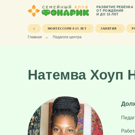
РАЗВИТИЕ РЕБЁНКА
ОТ РОЖДЕНИЯ
И ДО 15 ЛЕТ
⌂
МОНТЕССОРИ 0-15 ЛЕТ
ЗАНЯТИЯ
Р
Главная
→
Педагоги центра
Натемва Хоуп 
Дол
Педаг
Работа