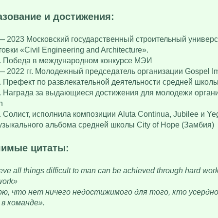
зование и достижения:
— 2023 Московский государственный строительный универс
овки «Civil Engineering and Architecture».
г. Победа в международном конкурсе МЭИ
— 2022 гг. Молодежный председатель организации Gospel I
г. Префект по развлекательной деятельности средней школы 
г. Награда за выдающиеся достижения для молодежи органи
h
г. Солист, исполнила композиции Aluta Continua, Jubilee и 
узыкального альбома средней школы City of Hope (Замбия)
чимые цитаты:
ieve all things difficult to man can be achieved through hard wor
work»
рю, что нет ничего недостижимого для того, кто усердн
 в команде».