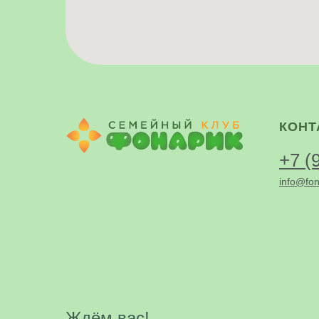
КОНТ
+7 (
info@fon
Ждём вас!