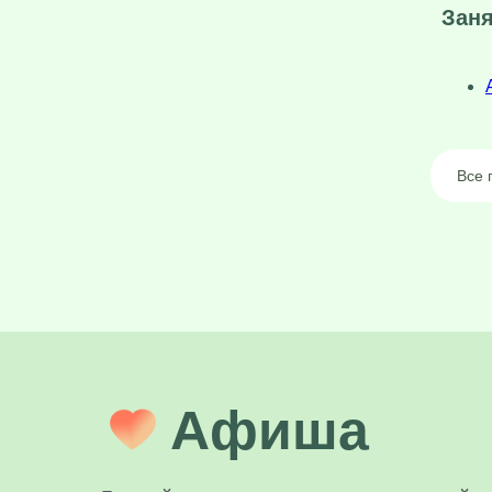
Заня
Все 
Афиша