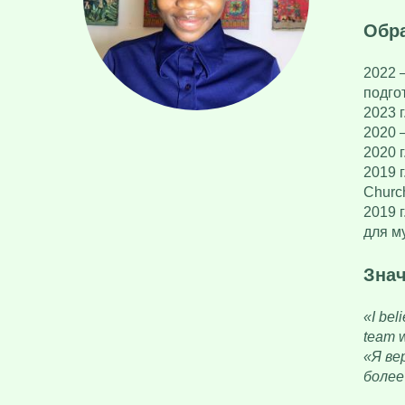
Обра
2022 
подгот
2023 
2020 
2020 
2019 
Churc
2019 
для м
Зна
«I bel
team 
«Я ве
более