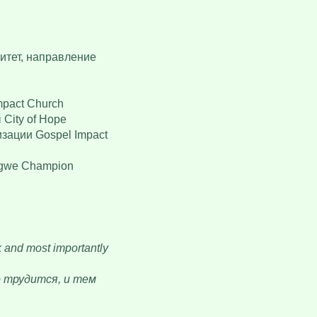
итет, направление
mpact Church
City of Hope
зации Gospel Impact
Yegwe Champion
k and most importantly
о трудится, и тем