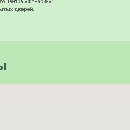
о центра «Фонарик»:
рытых дверей.
ы