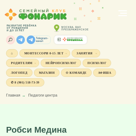
РАЗВИТИЕ РЕБЁНКА
МОСКВА, ВАО
ОТ РОЖДЕНИЯ
ПРЕОБРАЖЕНСКОЕ
И ДО 15 ЛЕТ
Telegram-
канал
⌂
МОНТЕССОРИ 0-15 ЛЕТ
ЗАНЯТИЯ
РОДИТЕЛЯМ
НЕЙРОПСИХОЛОГ
ПСИХОЛОГ
ЛОГОПЕД
МАГАЗИН
О КОМАНДЕ
АФИША
✆ 8 (901) 518-73-39
Главная
→
Педагоги центра
Робси Медина