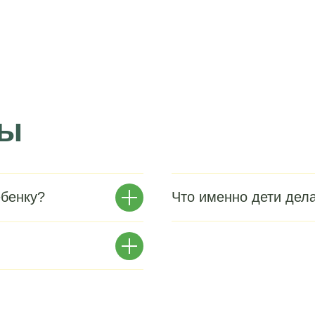
ты
ебенку?
Что именно дети дел