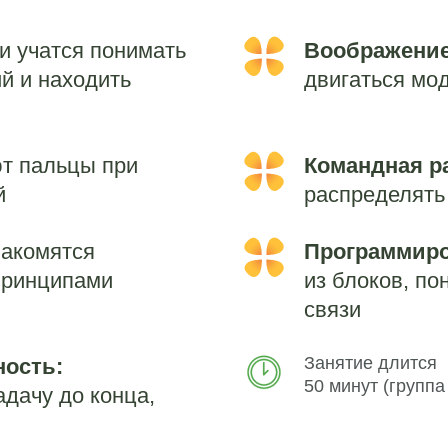
и учатся понимать
Воображение
й и находить
двигаться мо
т пальцы при
Командная р
й
распределять 
акомятся
Программиро
принципами
из блоков, п
связи
Занятие длится
ность:
50 минут (группа
адачу до конца,